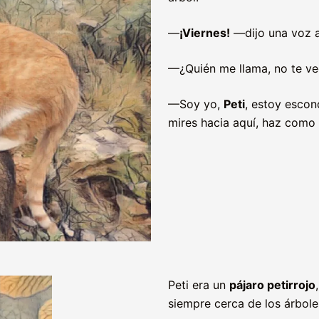
—
¡Viernes!
—dijo una voz a 
—¿Quién me llama, no te v
—Soy yo,
Peti
, estoy escon
mires hacia aquí, haz como
Peti era un
pájaro petirrojo
siempre cerca de los árbole